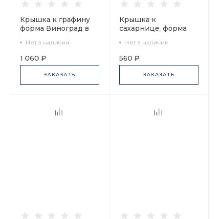
Крышка к графину
Крышка к
форма Виноград в
сахарнице, форма
корзине арт
Весенняя, рисунок
Нет в наличии
Нет в наличии
80.01715.00.1
Народные узоры, арт
80.72230.00.1
1 060 ₽
560 ₽
ЗАКАЗАТЬ
ЗАКАЗАТЬ