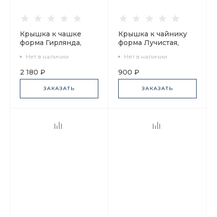
Крышка к чашке
Крышка к чайнику
форма Гирлянда,
форма Лучистая,
рисунок
рисунок Корзиночка,
Нет в наличии
Нет в наличии
Подарочная-2, арт
арт 80.03904.00.1
80.09443.00.1
2 180 ₽
900 ₽
ЗАКАЗАТЬ
ЗАКАЗАТЬ