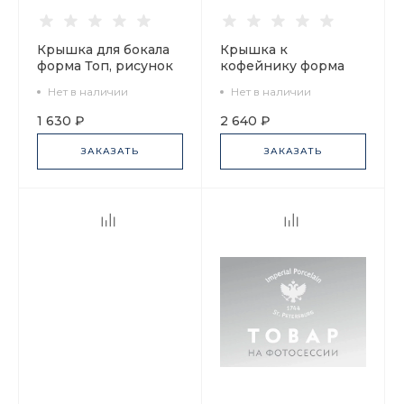
Крышка для бокала
Крышка к
форма Топ, рисунок
кофейнику форма
Tattoo SERPENTA,
Юлия, рисунок
Нет в наличии
Нет в наличии
арт 80.48077.00.1
Кобальтовая сетка,
арт 80.69331.00.1
1 630 ₽
2 640 ₽
ЗАКАЗАТЬ
ЗАКАЗАТЬ