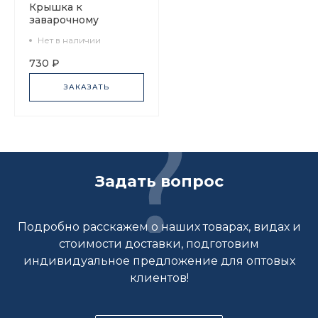
Крышка к
заварочному
чайнику форма
Нет в наличии
Гербовая, рисунок
Нефритовый фон арт
730 ₽
80.72061.00.1
ЗАКАЗАТЬ
Задать вопрос
Подробно расскажем о наших товарах, видах и
стоимости доставки, подготовим
индивидуальное предложение для оптовых
клиентов!