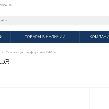
r@mail.ru
И
ТОВАРЫ В НАЛИЧИИ
КОМПАН
/
Сахарницы фарфоровые ИФЗ
ИФЗ