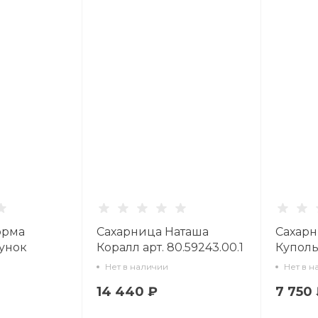
орма
Сахарница Наташа
Сахар
унок
Коралл арт. 80.59243.00.1
Куполь
т.
Восточ
Нет в наличии
Нет в н
80.9629
14 440 ₽
7 750