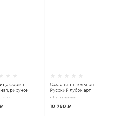
ница форма
Сахарница Тюльпан
ная, рисунок
Русский лубок арт.
ная вязь, арт
80.00250.00.1
аличии
Нет в наличии
8.00.1
 ₽
10 790 ₽