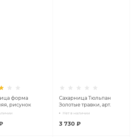
ница форма
Сахарница Тюльпан
яя, рисунок
Золотые травки, арт.
ежка арт.
80.00097.00.1
аличии
Нет в наличии
2.00.1
₽
3 730 ₽