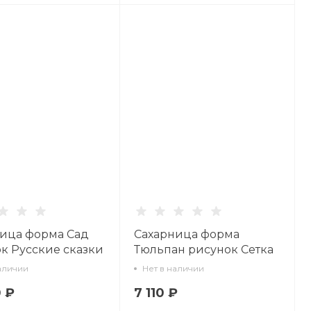
ица форма Сад
Сахарница форма
к Русские сказки
Тюльпан рисунок Сетка
.99094.00.1
1950, арт. 80.42359.00.1
аличии
Нет в наличии
0 ₽
7 110 ₽