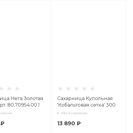
ица Нега Золотая
Сахарница Купольная
рт. 80.70954.00.1
'Кобальтовая сетка' 300
мл арт. 80.72837.00.1
аличии
Нет в наличии
 ₽
13 890 ₽