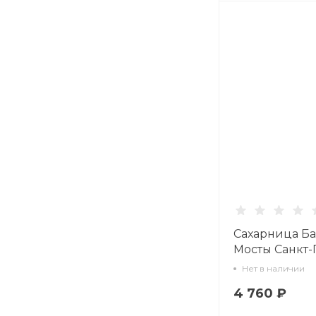
Сахарница Ба
Мосты Санкт-
арт. 80.62846.
Нет в наличии
4 760 ₽