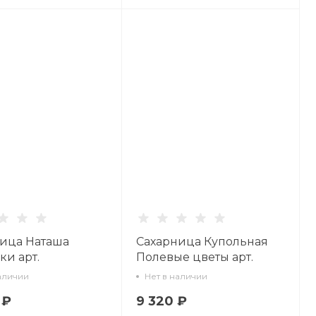
ица Наташа
Сахарница Купольная
ки арт.
Полевые цветы арт.
70.00.1
80.79849.00.1
аличии
Нет в наличии
 ₽
9 320 ₽