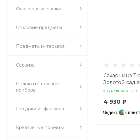
Фарфоровые чашки
Столовые предметы
Предметы интерьера
Сервизы
Сахарница Т
Золотой сад а
Стекло и Столовые
80.00009.00.1
приборы
В наличии
1 шт
4 930 ₽
Подарки из фарфора
Креативные проекты