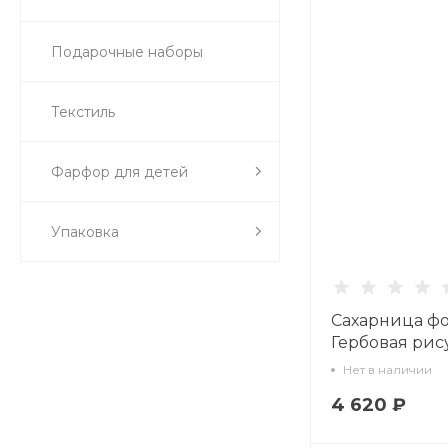
Подарочные наборы
Текстиль
Фарфор для детей
Упаковка
Сахарница ф
Гербовая рис
море арт. 80.8
Нет в наличии
4 620 ₽