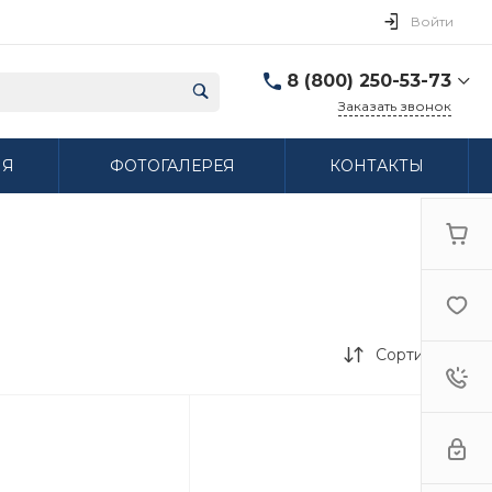
Войти
8 (800) 250-53-73
Заказать звонок
8 (800) 250-53-73
ИЯ
ФОТОГАЛЕРЕЯ
КОНТАКТЫ
г. Нижний Новгород,
ул. Сибирская дом 3
Пн-Пт: 9:00-18:00 Cб:
10:00-15:00 Вс:
Выходной
ifzfarfor@mail.ru
Сортировка