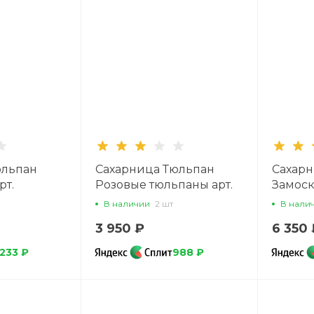
юльпан
Сахарница Тюльпан
Сахарн
рт.
Розовые тюльпаны арт.
Замоск
80.00030.00.1
80.8303
В наличии
2 шт
В нали
3 950 ₽
6 350 
1233 ₽
988 ₽