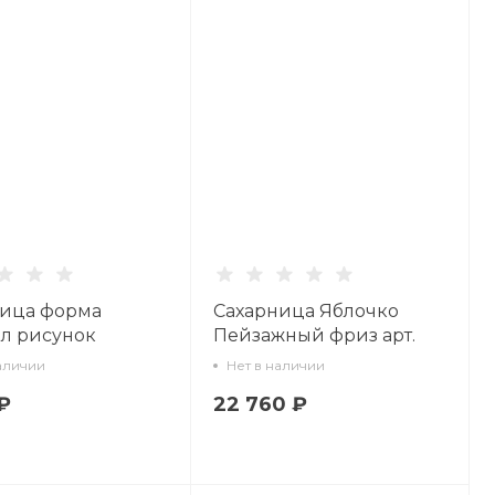
ница форма
Сахарница Яблочко
л рисунок
Пейзажный фриз арт.
ский берег 2, арт.
80.01116.00.1
аличии
Нет в наличии
1.00.1
₽
22 760 ₽