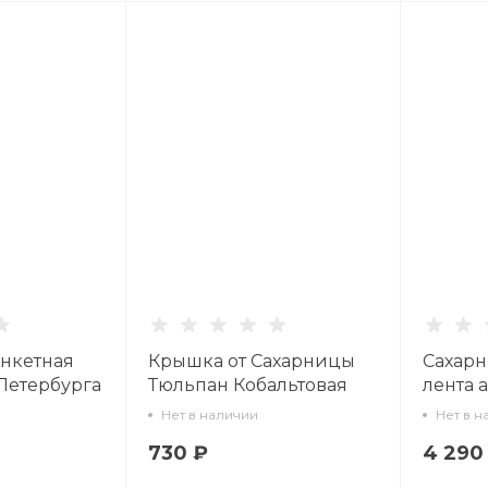
нкетная
Крышка от Сахарницы
Сахарн
Петербурга
Тюльпан Кобальтовая
лента а
00.1
сетка 80.04230.00.1
Нет в наличии
Нет в н
730 ₽
4 290