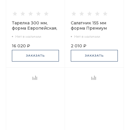
Тарелка 300 мм,
Салатник 155 мм
форма Европейская,
форма Премиум
рисунок Дивный
рисунок Маки, арт.
Нет в наличии
Нет в наличии
сад. День, арт.
80.06320.00.1
80.40900.00.1
16 020 ₽
2 010 ₽
ЗАКАЗАТЬ
ЗАКАЗАТЬ