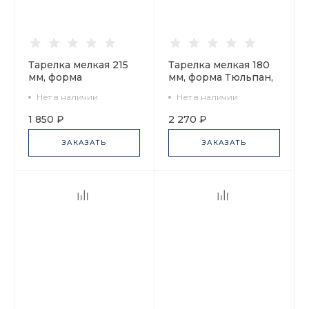
Тарелка мелкая 215
Тарелка мелкая 180
мм, форма
мм, форма Тюльпан,
Европейская,
рисунок
Нет в наличии
Нет в наличии
рисунок Морозная
Белоснежка, арт.
сказка, арт.
80.06241.00.1
1 850 ₽
2 270 ₽
80.96944.00.1
ЗАКАЗАТЬ
ЗАКАЗАТЬ