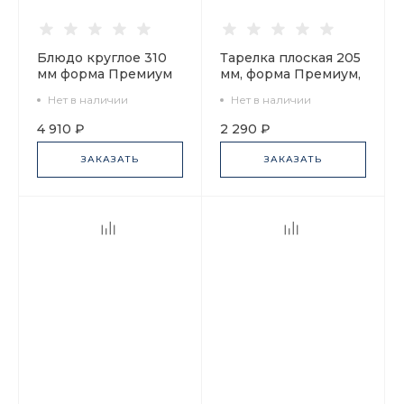
Блюдо круглое 310
Тарелка плоская 205
мм форма Премиум
мм, форма Премиум,
рисунок Маки, арт.
рисунок Петушки-
Нет в наличии
Нет в наличии
80.06313.00.1
гребешки, арт
80.49801.00.1
4 910 ₽
2 290 ₽
ЗАКАЗАТЬ
ЗАКАЗАТЬ