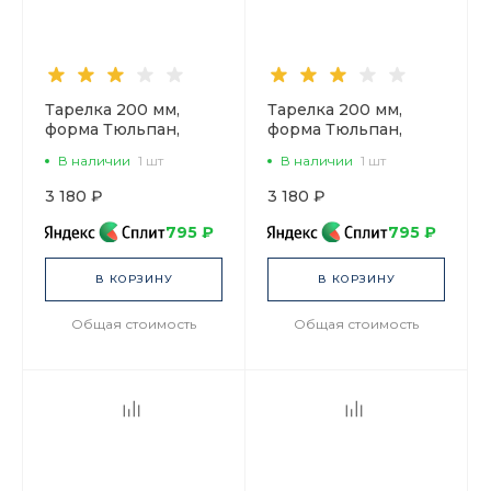
Тарелка 200 мм,
Тарелка 200 мм,
форма Тюльпан,
форма Тюльпан,
рисунок Байкал 1,
рисунок Байкал 2,
В наличии
1 шт
В наличии
1 шт
арт. 80.37278.00.1
арт. 80.37279.00.1
3 180 ₽
3 180 ₽
795 ₽
795 ₽
В КОРЗИНУ
В КОРЗИНУ
Общая стоимость
Общая стоимость