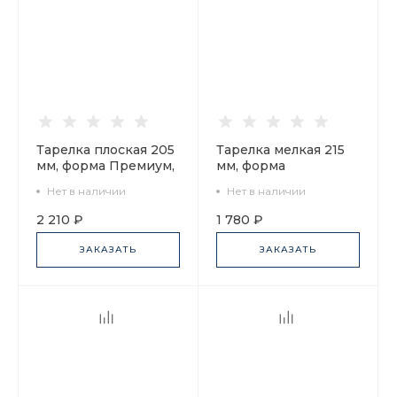
Тарелка плоская 205
Тарелка мелкая 215
мм, форма Премиум,
мм, форма
рисунок Сад мечты,
Европейская-2,
Нет в наличии
Нет в наличии
арт. 80.41886.00.1
рисунок Калевала,
арт. 80.92304.00.1
2 210 ₽
1 780 ₽
ЗАКАЗАТЬ
ЗАКАЗАТЬ