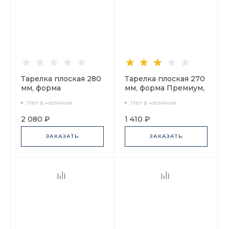
Тарелка плоская 280
Тарелка плоская 270
мм, форма
мм, форма Премиум,
Стандартная,
рисунок Чайная
Нет в наличии
Нет в наличии
рисунок Цветущий
симфония, арт.
горошек, арт.
80.89383.00.1
2 080 ₽
1 410 ₽
80.88548.00.1
ЗАКАЗАТЬ
ЗАКАЗАТЬ