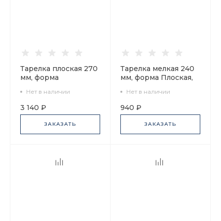
Тарелка плоская 270
Тарелка мелкая 240
мм, форма
мм, форма Плоская,
Стандартная-2,
рисунок
Нет в наличии
Нет в наличии
рисунок Да и нет
Шафрановые
Синий, арт.
бабочки, арт.
3 140 ₽
940 ₽
80.46928.00.1
80.39179.00.1
ЗАКАЗАТЬ
ЗАКАЗАТЬ