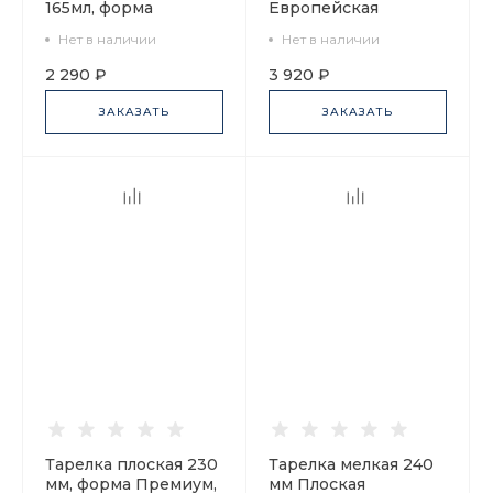
165мл, форма
Европейская
Майская, рисунок
Кобальтовая сетка
Нет в наличии
Нет в наличии
Балет Ромео и
220 мм арт.
Джульетта, арт
80.63856.00.1
2 290 ₽
3 920 ₽
80.74319.00.1
ЗАКАЗАТЬ
ЗАКАЗАТЬ
Тарелка плоская 230
Тарелка мелкая 240
мм, форма Премиум,
мм Плоская