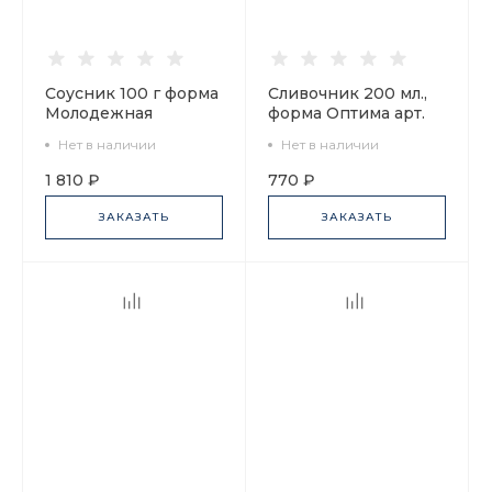
Соусник 100 г форма
Сливочник 200 мл.,
Молодежная
форма Оптима арт.
рисунок Сетка-Блюз
92.92947.20.1
Нет в наличии
Нет в наличии
2 арт. 80.92418.00.1
1 810 ₽
770 ₽
ЗАКАЗАТЬ
ЗАКАЗАТЬ