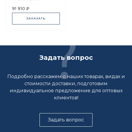
сервиз, арт.
80.43395.00.1
91 910 ₽
ЗАКАЗАТЬ
Задать вопрос
Подробно расскажем о наших товарах, видах и
стоимости доставки, подготовим
индивидуальное предложение для оптовых
клиентов!
Задать вопрос