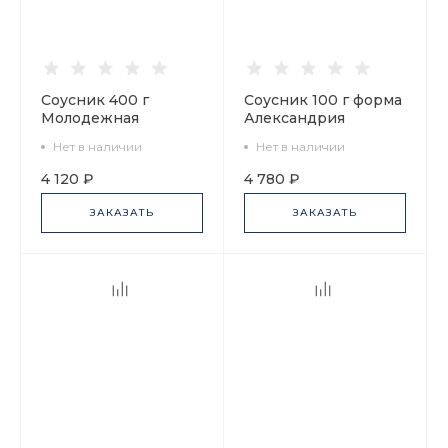
Соусник 400 г
Соусник 100 г форма
Молодежная
Александрия
Нефритовый фон
рисунок Бельведер,
Нет в наличии
Нет в наличии
арт. 80.71654.00.1
арт. 80.98037.00.1
4 120 ₽
4 780 ₽
ЗАКАЗАТЬ
ЗАКАЗАТЬ