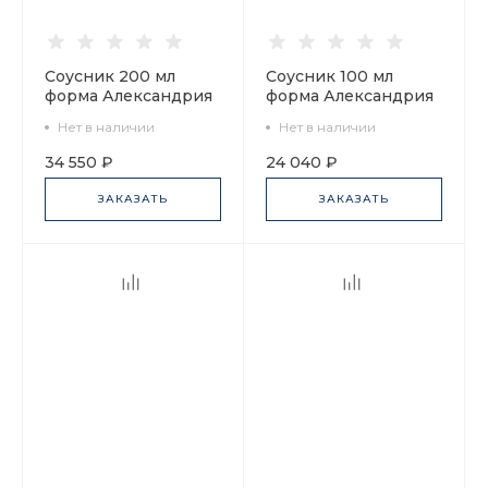
Соусник 200 мл
Соусник 100 мл
форма Александрия
форма Александрия
рисунок
рисунок
Нет в наличии
Нет в наличии
Воспоминание арт.
Воспоминание арт.
80.58183.00.1
80.58182.00.1
34 550 ₽
24 040 ₽
ЗАКАЗАТЬ
ЗАКАЗАТЬ