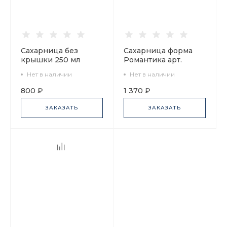
Сахарница без
Сахарница форма
крышки 250 мл
Романтика арт.
форма Вариации
92.93349.25.1
Нет в наличии
Нет в наличии
рисунок Белый арт.
92.91146.25.1
800 ₽
1 370 ₽
ЗАКАЗАТЬ
ЗАКАЗАТЬ