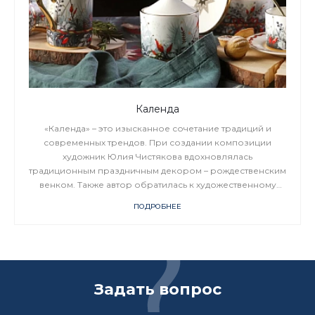
Календа
«Календа» – это изысканное сочетание традиций и
современных трендов. При создании композиции
художник Юлия Чистякова вдохновлялась
традиционным праздничным декором – рождественским
венком. Также автор обратилась к художественному
наследию Императорского фарфорового завода:
ПОДРОБНЕЕ
композициям одного из ведущих живописцев по
фарфору XIX века Федора Красовского.
Задать вопрос