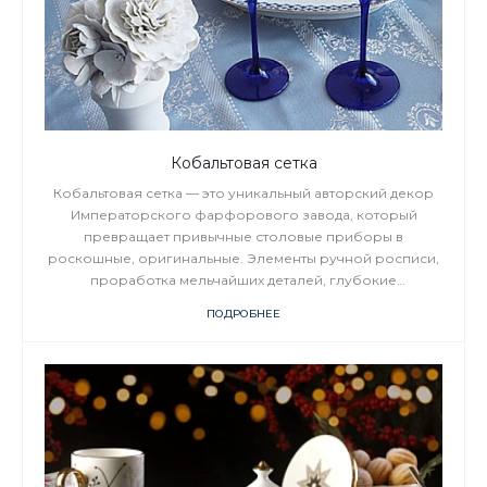
Кобальтовая сетка
Кобальтовая сетка — это уникальный авторский декор
Императорского фарфорового завода, который
превращает привычные столовые приборы в
роскошные, оригинальные. Элементы ручной росписи,
проработка мельчайших деталей, глубокие
насыщенные цвета напоминают шедевры
ПОДРОБНЕЕ
дизайнерского искусства. Узор из невесомых ажурных
клеточек — простой, элегантный, завораживает
точностью исполнения. Паутинка создает яркие
визуальные эффекты, аксессуары кажутся объемными,
переливаются всеми оттенками синего. Броский акцент
— золотые бантики, венчающие каждую клеточку
рисунка.