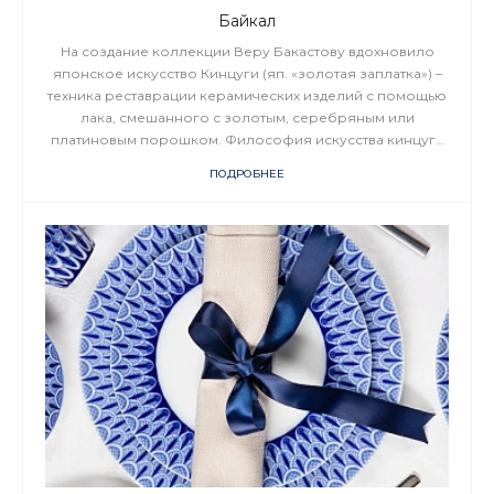
Байкал
На создание коллекции Веру Бакастову вдохновило
японское искусство Кинцуги (яп. «золотая заплатка») –
техника реставрации керамических изделий с помощью
лака, смешанного с золотым, серебряным или
платиновым порошком. Философия искусства кинцуги
заключается в том, что любые поломки и трещины –
ПОДРОБНЕЕ
важная часть истории объекта. Реставрационные швы не
скрываются, а выявляются как драгоценный и
неповторимый опыт, напоминая о превратностях
судьбы как в прошлом, так и в будущем.