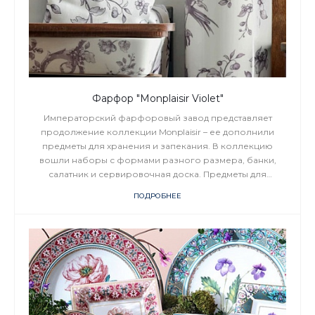
Фарфор "Monplaisir Violet"
Императорский фарфоровый завод представляет
продолжение коллекции Monplaisir – ее дополнили
предметы для хранения и запекания. В коллекцию
вошли наборы с формами разного размера, банки,
салатник и сервировочная доска. Предметы для
хранения и запекания дополнены крышками из дерева
ПОДРОБНЕЕ
акации – идеальное сочетание практичности и эстетики.
Крышки добавляют каждому предмету ноту тепла и уюта,
сохранят свежесть приготовленных блюд. При желании
крышки можно использовать как элементы сервировки,
а также как подставку под горячее.