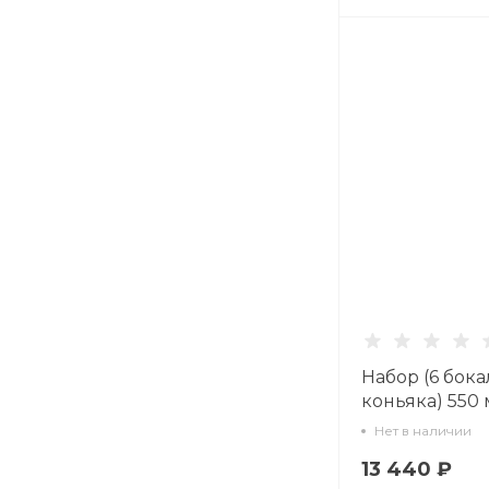
Набор (6 бока
коньяка) 550
арт. 14.00013.
Нет в наличии
13 440 ₽