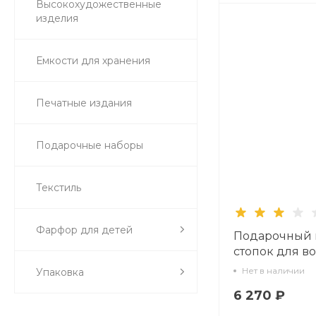
Высокохудожественные
изделия
Емкости для хранения
Печатные издания
Подарочные наборы
Текстиль
Фарфор для детей
Подарочный 
стопок для во
рисунок Коба
Нет в наличии
Упаковка
сетка арт. 14.1
6 270 ₽