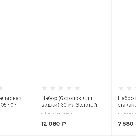
альтовая
Набор (6 стопок для
Набор 
01057.07
водки) 60 мл Золотой
стакан
арт. 14.00012.07
сетка 3
Нет в наличии
Нет в н
14.1100
12 080 ₽
7 580