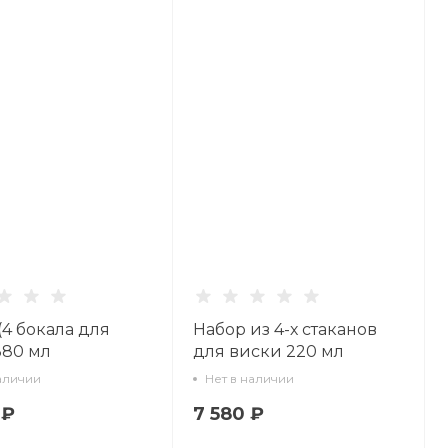
(4 бокала для
Набор из 4-х стаканов
380 мл
для виски 220 мл
овая сетка арт.
Кобальтовая сетка арт.
аличии
Нет в наличии
1.07
14.11003.07
 ₽
7 580 ₽