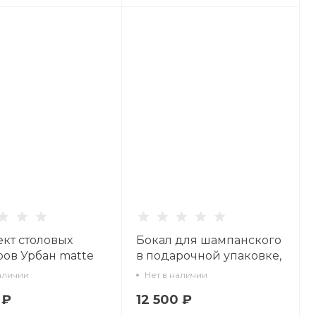
кт столовых
Бокал для шампанского
ов Урбан matte
в подарочной упаковке,
(матовый черный)
форма Призма 170 мл,
аличии
Нет в наличии
оны, 16 предметов
арт 14.72921.07
 ₽
12 500 ₽
12013.01