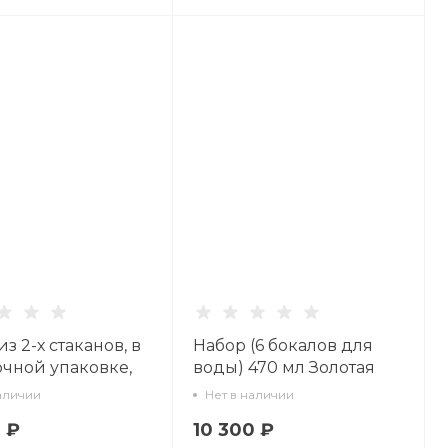
з 2-х стаканов, в
Набор (6 бокалов для
чной упаковке,
воды) 470 мл Золотая
Призма 230 мл,
сетка арт. 14.00387.07
аличии
Нет в наличии
72918.07
 ₽
10 300 ₽