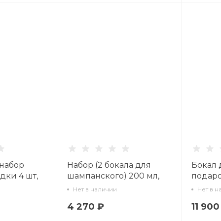
набор
Набор (2 бокала для
Бокал 
дки 4 шт,
шампанского) 200 мл,
подаро
льтовая
Кобальтовая сетка арт.
форма 
Нет в наличии
Нет в н
1006.07
14.11449.07
арт 14.
4 270 ₽
11 900