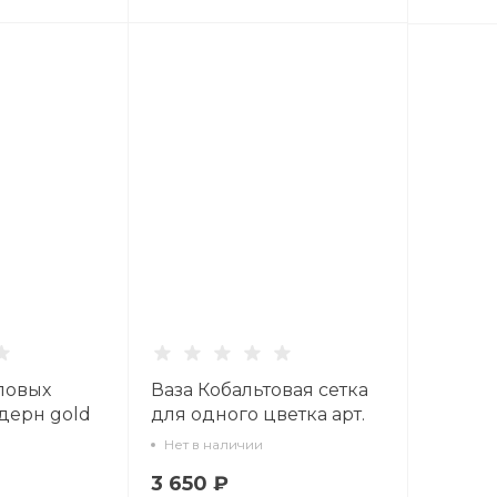
ловых
Ваза Кобальтовая сетка
дерн gold
для одного цветка арт.
6 предметов
14.01056.07
Нет в наличии
3 650 ₽