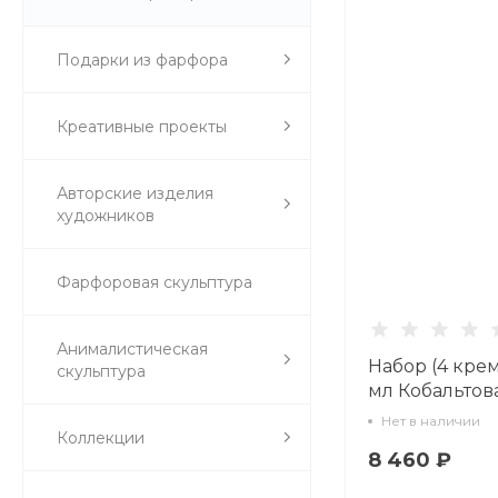
Подарки из фарфора
Креативные проекты
Авторские изделия
художников
Фарфоровая скульптура
Анималистическая
Набор (4 кре
скульптура
мл Кобальтов
арт. 14.11000.0
Нет в наличии
Коллекции
8 460 ₽