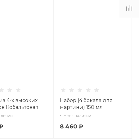
из 4-х высоких
Набор (4 бокала для
ов Кобальтовая
мартини) 150 мл
00 мл арт.
Кобальтовая сетка арт.
аличии
Нет в наличии
4.07
14.11002.07
 ₽
8 460 ₽