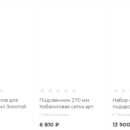
лов для
Подсвечник 270 мм
Набор и
 мл Золотой
Кобальтовая сетка арт.
подаро
07
14.00065.07
форма 
Нет в наличии
Нет в н
арт 14.
6 810 ₽
13 900