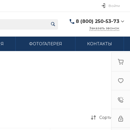
Войти
8 (800) 250-53-73
Заказать звонок
8 (800) 250-53-73
ИЯ
ФОТОГАЛЕРЕЯ
КОНТАКТЫ
г. Нижний Новгород,
ул. Сибирская дом 3
Пн-Пт: 9:00-18:00 Cб:
10:00-15:00 Вс:
Выходной
ifzfarfor@mail.ru
Сортировка