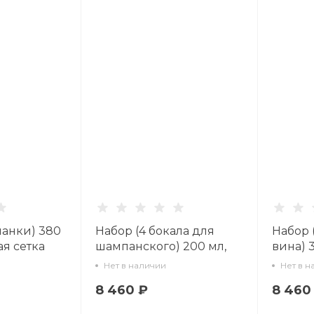
манки) 380
Набор (4 бокала для
Набор 
ая сетка
шампанского) 200 мл,
вина) 
7
Кобальтовая сетка арт.
Кобальт
Нет в наличии
Нет в н
14.11005.07
14.1100
8 460 ₽
8 460