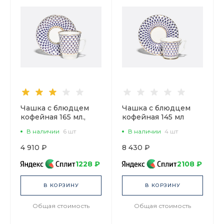
Чашка с блюдцем
Чашка с блюдцем
кофейная 165 мл.,
кофейная 145 мл
форма Майская,
форма Юлия
В наличии
6 шт
В наличии
4 шт
рисунок Кобальтовая
рисунок Кобальтовая
сетка арт.
сетка арт.
4 910 ₽
8 430 ₽
81.14574.00.1
81.20119.00.1
1228 ₽
2108 ₽
В КОРЗИНУ
В КОРЗИНУ
Общая стоимость
Общая стоимость