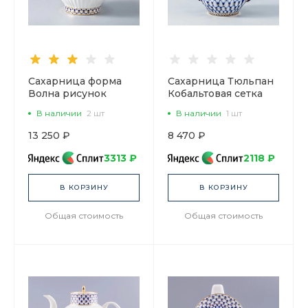
Сахарница форма
Сахарница Тюльпан
Волна рисунок
Кобальтовая сетка
Кобальтовая сетка,
арт. 80.00234.00.1
В наличии
2 шт
В наличии
1 шт
арт. 80.06535.00.1
13 250 ₽
8 470 ₽
3313 ₽
2118 ₽
В КОРЗИНУ
В КОРЗИНУ
Общая стоимость
Общая стоимость