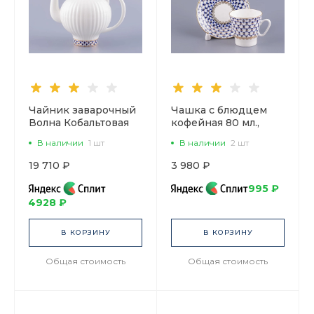
Чайник заварочный
Чашка с блюдцем
Волна Кобальтовая
кофейная 80 мл.,
сетка 800 мл арт.
форма Черный кофе,
В наличии
1 шт
В наличии
2 шт
80.06534.00.1
рисунок Кобальтовая
сетка арт.
19 710 ₽
3 980 ₽
81.14569.00.1
995 ₽
4928 ₽
В КОРЗИНУ
В КОРЗИНУ
Общая стоимость
Общая стоимость