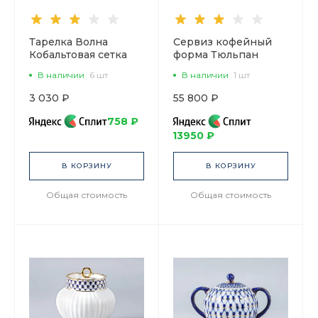
Тарелка Волна
Сервиз кофейный
Кобальтовая сетка
форма Тюльпан
150 мм арт.
рисунок Кобальтовая
В наличии
6 шт
В наличии
1 шт
80.06538.00.1
сетка, 6 персон 20
предметов, арт.
3 030 ₽
55 800 ₽
81.20944.00.1
758 ₽
13950 ₽
В КОРЗИНУ
В КОРЗИНУ
Общая стоимость
Общая стоимость