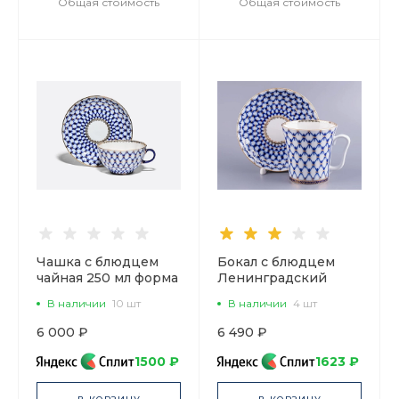
Общая стоимость
Общая стоимость
Чашка с блюдцем
Бокал с блюдцем
чайная 250 мл форма
Ленинградский
Тюльпан рисунок
Кобальтовая сетка
В наличии
10 шт
В наличии
4 шт
Кобальтовая сетка
360 мл арт.
арт. 81.10105.00.1
81.13955.00.1
6 000 ₽
6 490 ₽
1500 ₽
1623 ₽