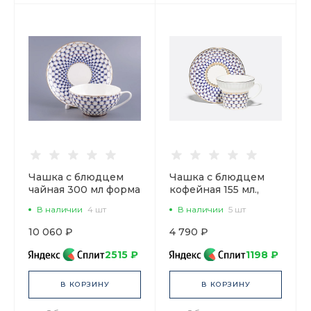
Чашка с блюдцем
Чашка с блюдцем
чайная 300 мл форма
кофейная 155 мл.,
Купольная рисунок
форма Волна,
В наличии
4 шт
В наличии
5 шт
Кобальтовая сетка
рисунок Кобальтовая
арт. 81.18456.00.1
сетка арт.
10 060 ₽
4 790 ₽
81.14575.00.1
2515 ₽
1198 ₽
В КОРЗИНУ
В КОРЗИНУ