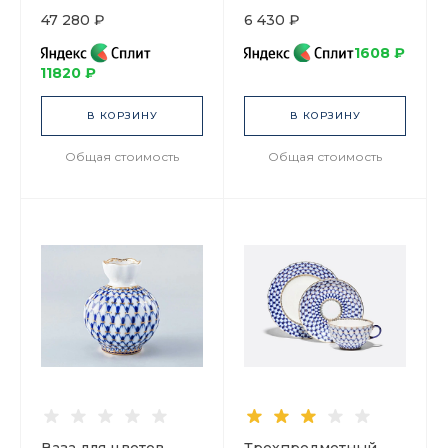
предметов, арт.
80.07117.00.1
47 280 ₽
6 430 ₽
81.20942.00.1
1608 ₽
11820 ₽
В КОРЗИНУ
В КОРЗИНУ
Общая стоимость
Общая стоимость