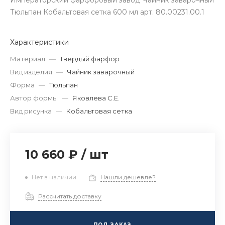
Императорский фарфоровый завод Чайник заварочный
Тюльпан Кобальтовая сетка 600 мл арт. 80.00231.00.1
Характеристики
Материал
—
Твердый фарфор
Вид изделия
—
Чайник заварочный
Форма
—
Тюльпан
Автор формы
—
Яковлева С.Е.
Вид рисунка
—
Кобальтовая сетка
10 660 ₽
/
шт
Нет в наличии
Нашли дешевле?
Рассчитать доставку
ПОД ЗАКАЗ