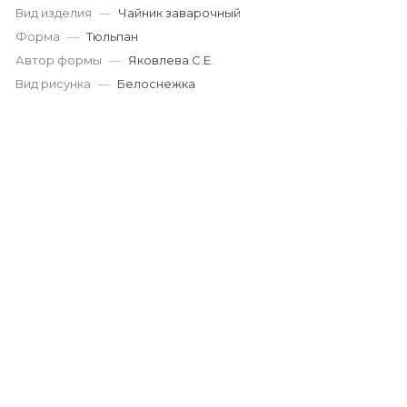
Вид изделия
—
Чайник заварочный
Форма
—
Тюльпан
Автор формы
—
Яковлева С.Е.
Вид рисунка
—
Белоснежка