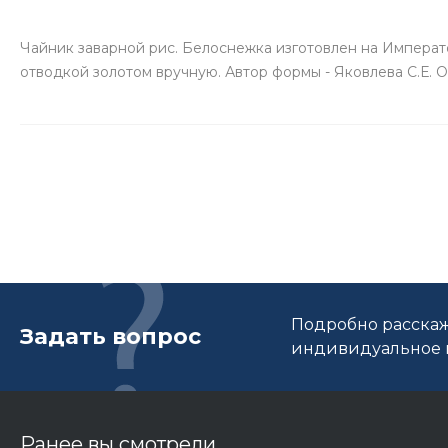
Чайник заварной рис. Белоснежка изготовлен на Импера
отводкой золотом вручную. Автор формы - Яковлева С.Е. О
Подробно расскаж
Задать вопрос
индивидуальное п
Ранее вы смотрели