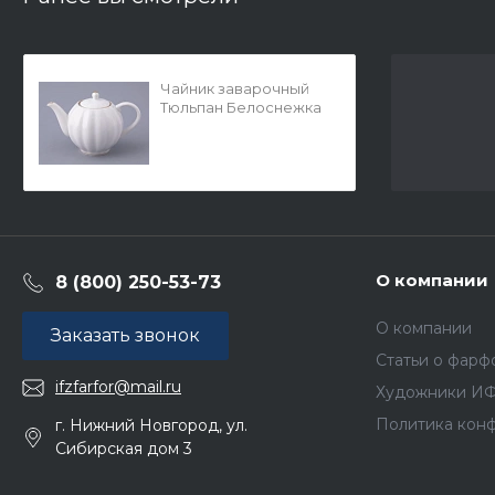
Чайник заварочный
Тюльпан Белоснежка
600 мл арт.
80.06881.00.1
О компании
8 (800) 250-53-73
О компании
Заказать звонок
Статьи о фарф
ifzfarfor@mail.ru
Художники И
Политика кон
г. Нижний Новгород, ул.
Сибирская дом 3