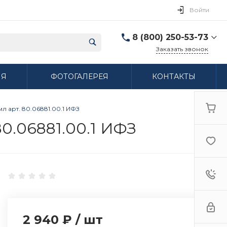
Войти
8 (800) 250-53-73
Заказать звонок
8 (800) 250-53-73
ИЯ
ФОТОГАЛЕРЕЯ
КОНТАКТЫ
г. Нижний Новгород,
ул. Сибирская дом 3
Пн-Пт: 9:00-18:00 Cб:
10:00-15:00 Вс:
 арт. 80.06881.00.1 ИФЗ
Выходной
ifzfarfor@mail.ru
0.06881.00.1 ИФЗ
2 940 ₽
/
шт