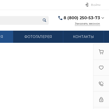
Войти
8 (800) 250-53-73
Заказать звонок
8 (800) 250-53-73
ИЯ
ФОТОГАЛЕРЕЯ
КОНТАКТЫ
г. Нижний Новгород,
ул. Сибирская дом 3
Пн-Пт: 9:00-18:00 Cб:
10:00-15:00 Вс:
Выходной
ifzfarfor@mail.ru