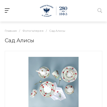
Главная
/
Фотогалерея
/
Сад Алисы
Сад Алисы