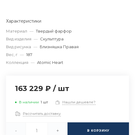
Характеристики
Материал
—
Твердый фарфор
Вид изделия
—
Скульптура
Вид рисунка
—
Близняшка Правая
Вес, г
—
187
Коллекция
—
Atomic Heart
163 229 ₽
/
шт
В наличии
1
шт
Нашли дешевле?
Рассчитать доставку
-
+
В КОРЗИНУ