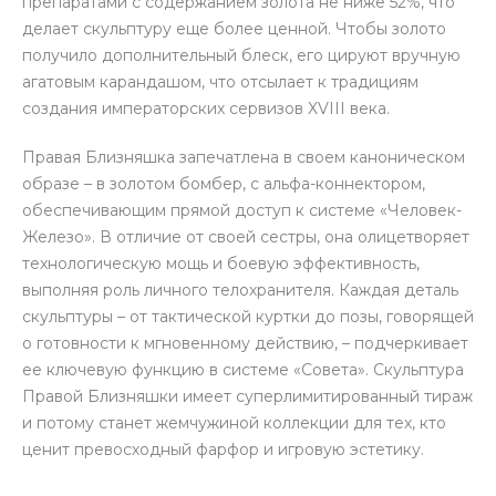
препаратами с содержанием золота не ниже 52%, что
делает скульптуру еще более ценной. Чтобы золото
получило дополнительный блеск, его цируют вручную
агатовым карандашом, что отсылает к традициям
создания императорских сервизов XVIII века.
Правая Близняшка запечатлена в своем каноническом
образе – в золотом бомбер, с альфа-коннектором,
обеспечивающим прямой доступ к системе «Человек-
Железо». В отличие от своей сестры, она олицетворяет
технологическую мощь и боевую эффективность,
выполняя роль личного телохранителя. Каждая деталь
скульптуры – от тактической куртки до позы, говорящей
о готовности к мгновенному действию, – подчеркивает
ее ключевую функцию в системе «Совета». Скульптура
Правой Близняшки имеет суперлимитированный тираж
и потому станет жемчужиной коллекции для тех, кто
ценит превосходный фарфор и игровую эстетику.