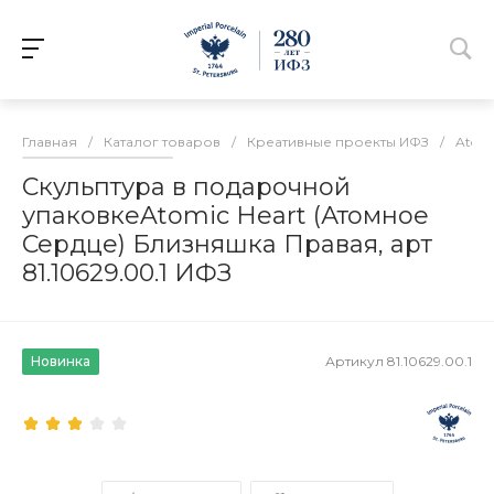
Главная
/
Каталог товаров
/
Креативные проекты ИФЗ
/
Atomi
Скульптура в подарочной
упаковкеAtomic Heart (Атомное
Сердце) Близняшка Правая, арт
81.10629.00.1 ИФЗ
Новинка
Артикул
81.10629.00.1