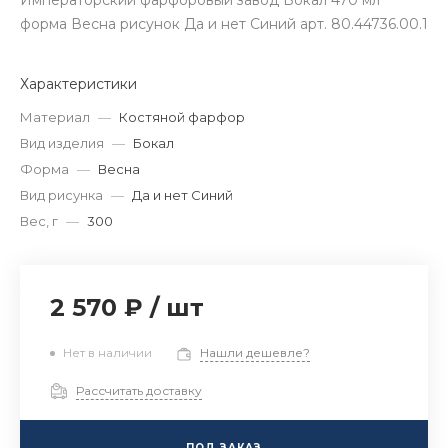
Императорский фарфоровый завод Бокал 470 мл
форма Весна рисунок Да и нет Синий арт. 80.44736.00.1
Характеристики
Материал
—
Костяной фарфор
Вид изделия
—
Бокал
Форма
—
Весна
Вид рисунка
—
Да и нет Синий
Вес, г
—
300
2 570 ₽
/
шт
Нет в наличии
Нашли дешевле?
Рассчитать доставку
ПОД ЗАКАЗ