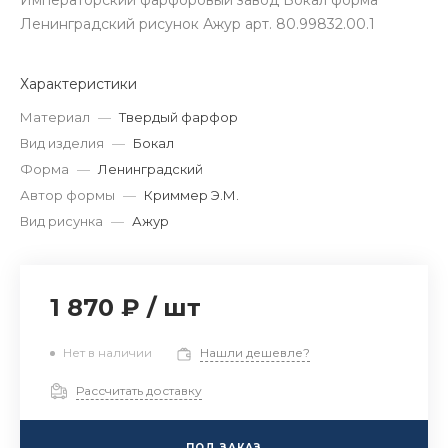
Императорский фарфоровый завод Бокал форма
Ленинградский рисунок Ажур арт. 80.99832.00.1
Характеристики
Материал
—
Твердый фарфор
Вид изделия
—
Бокал
Форма
—
Ленинградский
Автор формы
—
Криммер Э.М.
Вид рисунка
—
Ажур
1 870 ₽
/
шт
Нет в наличии
Нашли дешевле?
Рассчитать доставку
ПОД ЗАКАЗ