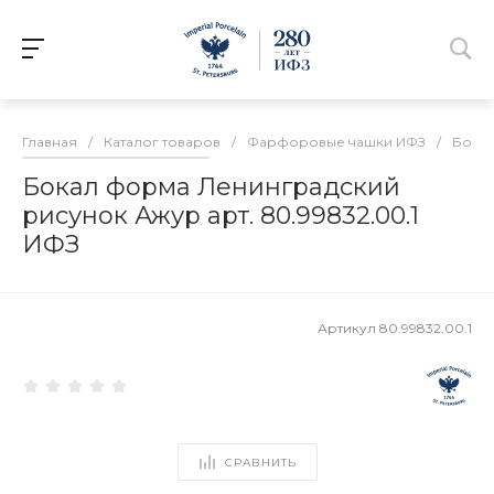
Главная
/
Каталог товаров
/
Фарфоровые чашки ИФЗ
/
Бокал
Бокал форма Ленинградский
рисунок Ажур арт. 80.99832.00.1
ИФЗ
Артикул
80.99832.00.1
СРАВНИТЬ