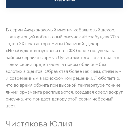
В серии Ажур знакомый многим кобальтовый декор,
повторяющий кобальтовый рисунок «Незабудка» 70-х
годов ХХ века автора Нины Славиной. Декор
«Незабудка» выпускался на ЛФЗ более полувека на
чайном сервизе формы «Лучистая» того же автора, а в
новой серии представлен в новом облике – без
золотых акцентов. Образ стал более нежным, стильным
и современным в монохромном решении. Любопытно,
что во время обжига при высокой температуре тонкие
линии орнамента расплываются, создавая ореол вокруг
рисунка, что придает декору этой серии небесный
цвет.
Чистякова Юлия