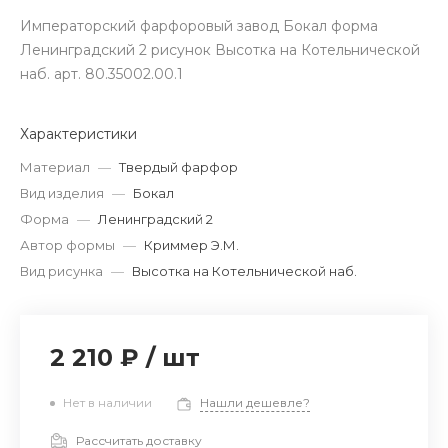
Императорский фарфоровый завод Бокал форма
Ленинградский 2 рисунок Высотка на Котельнической
наб. арт. 80.35002.00.1
Характеристики
Материал
—
Твердый фарфор
Вид изделия
—
Бокал
Форма
—
Ленинградский 2
Автор формы
—
Криммер Э.М.
Вид рисунка
—
Высотка на Котельнической наб.
2 210 ₽
/
шт
Нет в наличии
Нашли дешевле?
Рассчитать доставку