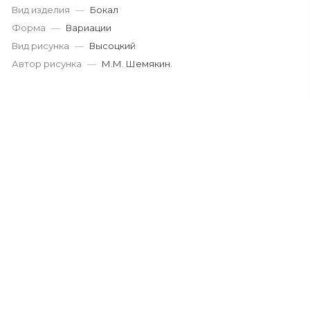
Вид изделия
—
Бокал
Форма
—
Вариации
Вид рисунка
—
Высоцкий
Автор рисунка
—
М.М. Шемякин.