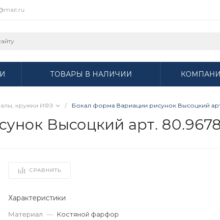
r@mail.ru
И
ТОВАРЫ В НАЛИЧИИ
КОМПАН
алы, кружки ИФЗ
/
Бокал форма Вариации рисунок Высоцкий арт.
унок Высоцкий арт. 80.9678
СРАВНИТЬ
Характеристики
Материал
—
Костяной фарфор