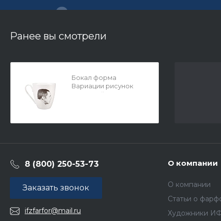
Ранее вы смотрели
Бокал форма
Вариации рисунок
Высоцкий арт.
80.96785.00.1
О компании
8 (800) 250-53-73
О компании
Заказать звонок
Статьи о фарф
ifzfarfor@mail.ru
Художники И