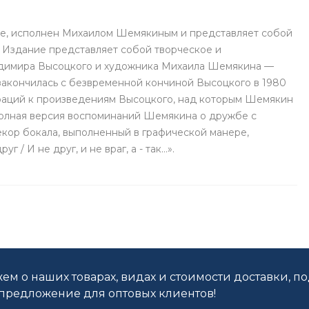
ле, исполнен Михаилом Шемякиным и представляет собой
. Издание представляет собой творческое и
адимира Высоцкого и художника Михаила Шемякина —
и закончилась с безвременной кончиной Высоцкого в 1980
траций к произведениям Высоцкого, над которым Шемякин
 полная версия воспоминаний Шемякина о дружбе с
екор бокала, выполненный в графической манере,
 / И не друг, и не враг, а - так…».
ем о наших товарах, видах и стоимости доставки, п
редложение для оптовых клиентов!