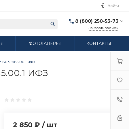
Войти
8 (800) 250-53-73
Заказать звонок
8 (800) 250-53-73
ИЯ
ФОТОГАЛЕРЕЯ
КОНТАКТЫ
г. Нижний Новгород,
ул. Сибирская дом 3
Пн-Пт: 9:00-18:00 Cб:
10:00-15:00 Вс:
 80.96785.00.1 ИФЗ
Выходной
ifzfarfor@mail.ru
5.00.1 ИФЗ
2 850 ₽
/
шт