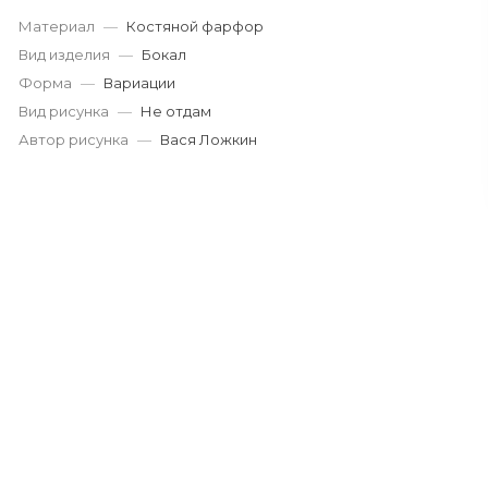
Материал
—
Костяной фарфор
Вид изделия
—
Бокал
Форма
—
Вариации
Вид рисунка
—
Не отдам
Автор рисунка
—
Вася Ложкин