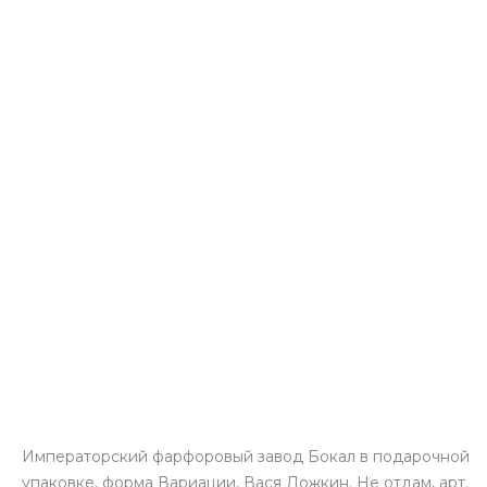
Императорский фарфоровый завод Бокал в подарочной
упаковке, форма Вариации, Вася Ложкин. Не отдам, арт.