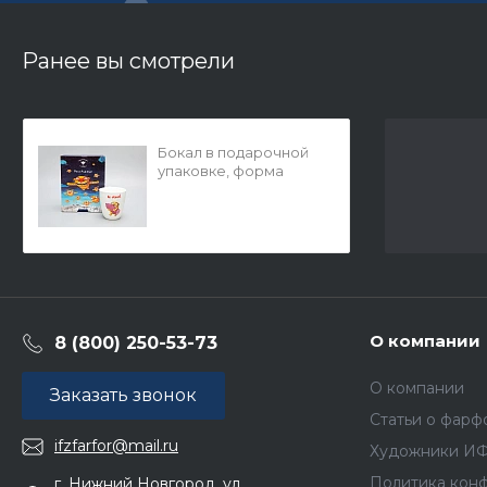
Ранее вы смотрели
Бокал в подарочной
упаковке, форма
Вариации, Вася
Ложкин. Не отдам,
арт. 81.29343.00.1
О компании
8 (800) 250-53-73
О компании
Заказать звонок
Статьи о фарф
ifzfarfor@mail.ru
Художники И
Политика кон
г. Нижний Новгород, ул.