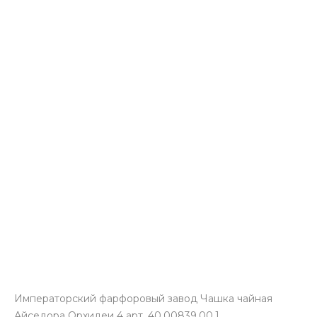
Императорский фарфоровый завод Чашка чайная
Айседора Орхидеи 4 арт. 40.00839.00.1