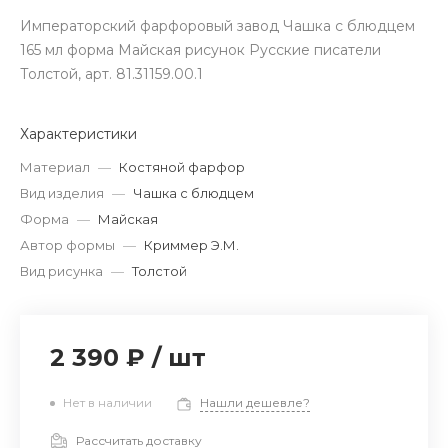
Императорский фарфоровый завод Чашка с блюдцем
165 мл форма Майская рисунок Русские писатели
Толстой, арт. 81.31159.00.1
Характеристики
Материал
—
Костяной фарфор
Вид изделия
—
Чашка с блюдцем
Форма
—
Майская
Автор формы
—
Криммер Э.М.
Вид рисунка
—
Толстой
2 390 ₽
/
шт
Нет в наличии
Нашли дешевле?
Рассчитать доставку