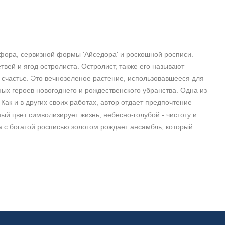
фора, сервизной формы 'Айседора' и роскошной росписи.
вей и ягод остролиста. Остролист, также его называют
 счастье. Это вечнозеленое растение, использовавшееся для
ых героев новогоднего и рождественского убранства. Одна из
ак и в других своих работах, автор отдает предпочтение
й цвет символизирует жизнь, небесно-голубой - чистоту и
ра с богатой росписью золотом рождает ансамбль, который