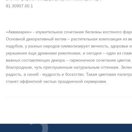
81.30907.00.1
«Аквамарин» - изумительное сочетание белизны костяного фар
Основной декоративный мотив – растительная композиция из вет
падубом, у разных народов символизирует вечность, здоровье и
украшения еще древними римлянами, и сегодня – один из главн
важных составляющих декора – гармоничное сочетание цветов. К
благородным, чуть приглушенным натуральным оттенкам. Зелены
радость, а синий - мудрость и богатство. Такая цветовая палит
станет эффектной частью праздничной сервировки.