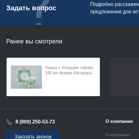
Подробно расскажем 
Задать вопрос
предложение для оп
Ранее вы смотрели
Чашка с блюдцем чайная
240 мл форма Айседора
рисунок Аквамарин арт.
81.30907.00.1
О компании
8 (800) 250-53-73
О компании
Заказать звонок