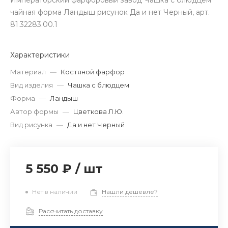
Императорский фарфоровый завод Чашка с блюдцем
чайная форма Ландыш рисунок Да и нет Черный, арт.
81.32283.00.1
Характеристики
Материал
—
Костяной фарфор
Вид изделия
—
Чашка с блюдцем
Форма
—
Ландыш
Автор формы
—
Цветкова Л.Ю.
Вид рисунка
—
Да и нет Черный
5 550 ₽
/
шт
Нет в наличии
Нашли дешевле?
Рассчитать доставку