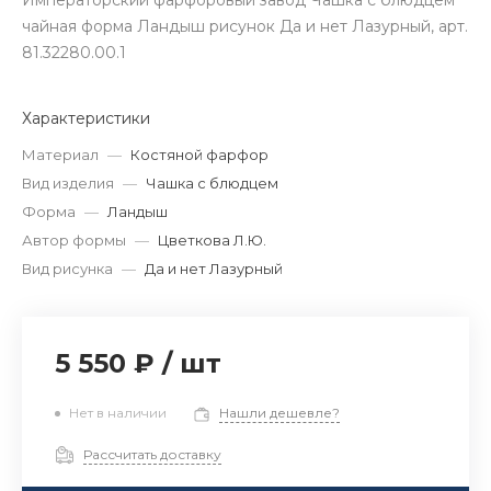
Императорский фарфоровый завод Чашка с блюдцем
чайная форма Ландыш рисунок Да и нет Лазурный, арт.
81.32280.00.1
Характеристики
Материал
—
Костяной фарфор
Вид изделия
—
Чашка с блюдцем
Форма
—
Ландыш
Автор формы
—
Цветкова Л.Ю.
Вид рисунка
—
Да и нет Лазурный
5 550 ₽
/
шт
Нет в наличии
Нашли дешевле?
Рассчитать доставку