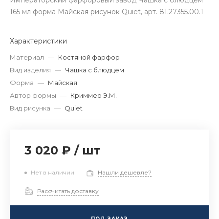
Императорский фарфоровый завод Чашка с блюдцем
165 мл форма Майская рисунок Quiet, арт. 81.27355.00.1
Характеристики
Материал
—
Костяной фарфор
Вид изделия
—
Чашка с блюдцем
Форма
—
Майская
Автор формы
—
Криммер Э.М.
Вид рисунка
—
Quiet
3 020 ₽
/
шт
Нет в наличии
Нашли дешевле?
Рассчитать доставку
ПОД ЗАКАЗ