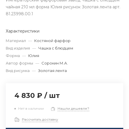
Императорский фарфоровый завод Чашка с блюдцем
чайная 210 мл форма Юлия рисунок Золотая лента арт.
81.23998.00.1
Характеристики
Материал
—
Костяной фарфор
Вид изделия
—
Чашка с блюдцем
Форма
—
Юлия
Автор формы
—
Сорокин М.А.
Вид рисунка
—
Золотая лента
4 830 ₽
/
шт
Нет в наличии
Нашли дешевле?
Рассчитать доставку