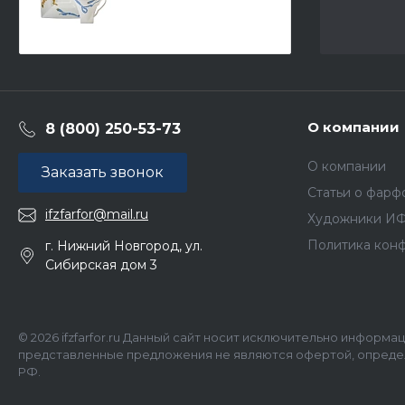
Петрополь рисунок
Индийский танец арт.
81.19122.00.1
О компании
8 (800) 250-53-73
О компании
Заказать звонок
Статьи о фарф
ifzfarfor@mail.ru
Художники И
Политика кон
г. Нижний Новгород, ул.
Сибирская дом 3
© 2026 ifzfarfor.ru Данный сайт носит исключительно информа
представленные предложения не являются офертой, определ
РФ.