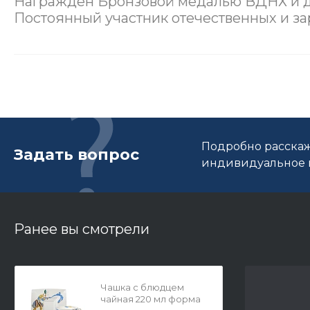
Награждён Бронзовой медалью ВДНХ и 
Постоянный участник отечественных и за
Подробно расскаж
Задать вопрос
индивидуальное п
Ранее вы смотрели
Чашка с блюдцем
чайная 220 мл форма