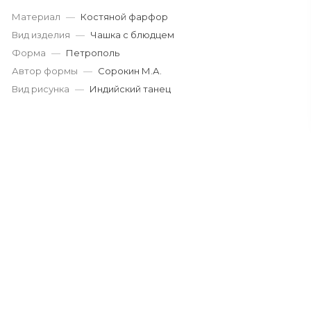
Материал
—
Костяной фарфор
Вид изделия
—
Чашка с блюдцем
Форма
—
Петрополь
Автор формы
—
Сорокин М.А.
Вид рисунка
—
Индийский танец