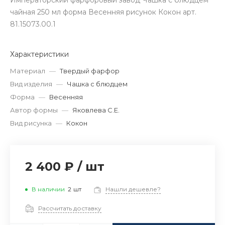
Императорский фарфоровый завод Чашка с блюдцем
чайная 250 мл форма Весенняя рисунок Кокон арт.
81.15073.00.1
Характеристики
Материал
—
Твердый фарфор
Вид изделия
—
Чашка с блюдцем
Форма
—
Весенняя
Автор формы
—
Яковлева С.Е.
Вид рисунка
—
Кокон
2 400 ₽
/
шт
В наличии
2
шт
Нашли дешевле?
Рассчитать доставку