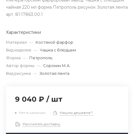
Императорский фарфоровый завод Чашка с блюдцем
чайная 220 мл форма Петрополь рисунок Золотая лента
арт. 81.17863.00.1
Характеристики
Материал
—
Костяной фарфор
Вид изделия
—
Чашка с блюдцем
Форма
—
Петрополь
Автор формы
—
Сорокин М.А.
Вид рисунка
—
Золотая лента
9 040 ₽
/
шт
Нет в наличии
Нашли дешевле?
Рассчитать доставку