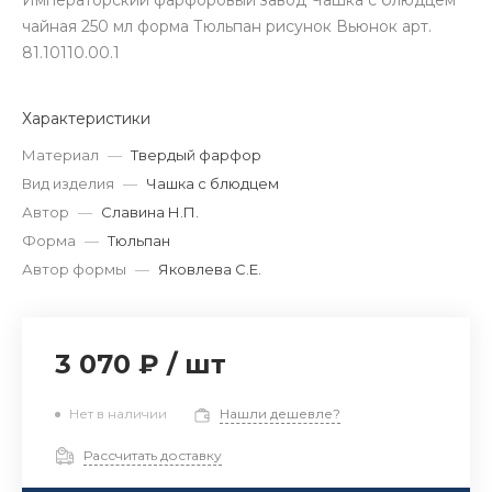
Императорский фарфоровый завод Чашка с блюдцем
чайная 250 мл форма Тюльпан рисунок Вьюнок арт.
81.10110.00.1
Характеристики
Материал
—
Твердый фарфор
Вид изделия
—
Чашка с блюдцем
Автор
—
Славина Н.П.
Форма
—
Тюльпан
Автор формы
—
Яковлева С.Е.
3 070 ₽
/
шт
Нет в наличии
Нашли дешевле?
Рассчитать доставку