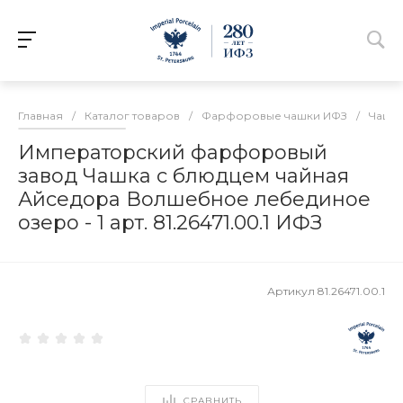
Главная
/
Каталог товаров
/
Фарфоровые чашки ИФЗ
/
Чашки
Императорский фарфоровый
завод Чашка с блюдцем чайная
Айседора Волшебное лебединое
озеро - 1 арт. 81.26471.00.1 ИФЗ
Артикул
81.26471.00.1
СРАВНИТЬ