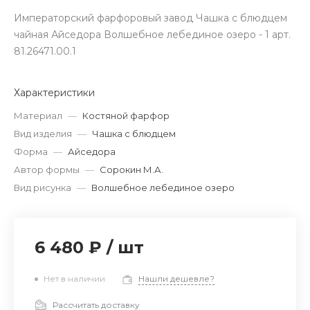
Императорский фарфоровый завод Чашка с блюдцем
чайная Айседора Волшебное лебединое озеро - 1 арт.
81.26471.00.1
Характеристики
Материал
—
Костяной фарфор
Вид изделия
—
Чашка с блюдцем
Форма
—
Айседора
Автор формы
—
Сорокин М.А.
Вид рисунка
—
Волшебное лебединое озеро
6 480 ₽
/
шт
Нет в наличии
Нашли дешевле?
Рассчитать доставку