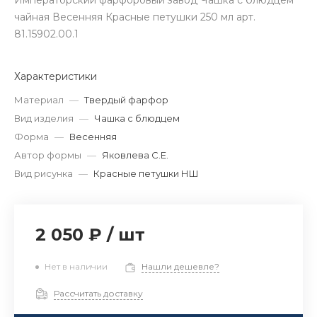
Императорский фарфоровый завод Чашка с блюдцем
чайная Весенняя Красные петушки 250 мл арт.
81.15902.00.1
Характеристики
Материал
—
Твердый фарфор
Вид изделия
—
Чашка с блюдцем
Форма
—
Весенняя
Автор формы
—
Яковлева С.Е.
Вид рисунка
—
Красные петушки НШ
2 050 ₽
/
шт
Нет в наличии
Нашли дешевле?
Рассчитать доставку