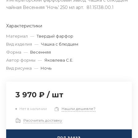
Императорский фарфоровый завод Чашка с блюдцем
чайная Весенняя 'Ночь' 250 мл арт. 81.15138.00.1
Характеристики
Материал
—
Твердый фарфор
Вид изделия
—
Чашка с блюдцем
Форма
—
Весенняя
Автор формы
—
Яковлева С.Е.
Вид рисунка
—
Ночь
3 970 ₽
/
шт
Нет в наличии
Нашли дешевле?
Рассчитать доставку
ПОД ЗАКАЗ