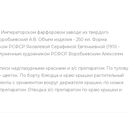
а Императорском фарфоровом заводе из твердого
оробьевский А.В. Объем изделия - 250 мл. Форма
иком РСФСР Яковлевой Серафимой Евгеньевной (1910 -
а заслуженным художником РСФСР Воробьевским Алексеем
писи надглазурными красками и з/с препаратом. По тулову
 – цветок. По борту блюдца и краю крышки растительный
 ленты с орнаментом вокруг держателя крышки, по ножке
 препаратом. Отводка з/с препаратом по краю крышки и