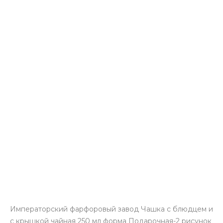
Императорский фарфоровый завод Чашка с блюдцем и
с крышкой чайная 250 мл форма Подарочная-2 рисунок