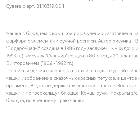
Сувенир арт. 81.10319.00.1
Чашка с блюдцем с крышкой рис. Сувенир изготовлена н
фарфора с элементами ручной росписи. Автор рисунка - В
'Подарочная-2' создана в 1986 году заслуженным художн
1993 гг.); Рисунок 'Сувенир' создан в 80-е годы 20 век
Викторовичем (1906 - 1992 гг.)
Роспись изделия выполнена в технике надглазурной живо
чашки изображение сказочных красных петухов, в центре
орнамент. В центре держателя крышки - цветок. Золотые
чашки и по «зеркальцу» блюдца. Концы ручки покрыты з/с
блюдца, по внешнему краю чашки.