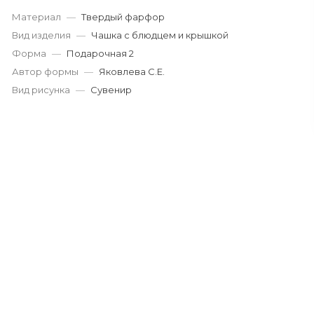
Материал
—
Твердый фарфор
Вид изделия
—
Чашка с блюдцем и крышкой
Форма
—
Подарочная 2
Автор формы
—
Яковлева С.Е.
Вид рисунка
—
Сувенир