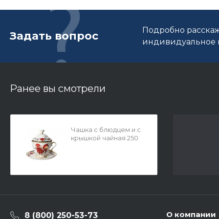
Подробно расскаж
Задать вопрос
индивидуальное п
Ранее вы смотрели
Чашка с блюдцем и с
крышкой чайная 250
мл форма
Подарочная-2
рисунок Сувенир арт.
81.10319.00.1
О компании
8 (800) 250-53-73