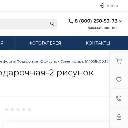
Войти
8 (800) 250-53-73
Заказать звонок
8 (800) 250-53-73
ИЯ
ФОТОГАЛЕРЕЯ
КОНТАКТЫ
г. Нижний Новгород,
ул. Сибирская дом 3
Пн-Пт: 9:00-18:00 Cб:
10:00-15:00 Вс:
л форма Подарочная-2 рисунок Сувенир арт. 81.10319.00.1 ИФЗ
Выходной
ifzfarfor@mail.ru
одарочная-2 рисунок