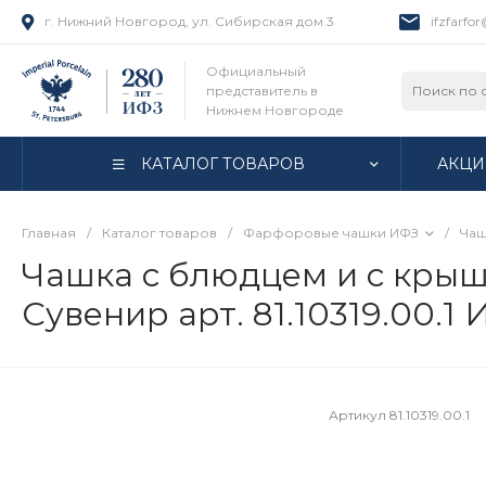
г. Нижний Новгород, ул. Сибирская дом 3
ifzfarfo
Официальный
представитель в
Нижнем Новгороде
КАТАЛОГ ТОВАРОВ
АКЦИ
Главная
/
Каталог товаров
/
Фарфоровые чашки ИФЗ
/
Чаш
Чашка с блюдцем и с крыш
Сувенир арт. 81.10319.00.1
Артикул
81.10319.00.1