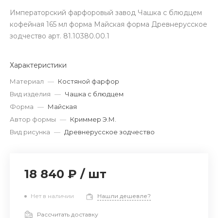
Императорский фарфоровый завод Чашка с блюдцем
кофейная 165 мл форма Майская форма Древнерусское
зодчество арт. 81.10380.00.1
Характеристики
Материал
—
Костяной фарфор
Вид изделия
—
Чашка с блюдцем
Форма
—
Майская
Автор формы
—
Криммер Э.М.
Вид рисунка
—
Древнерусское зодчество
18 840 ₽
/
шт
Нет в наличии
Нашли дешевле?
Рассчитать доставку