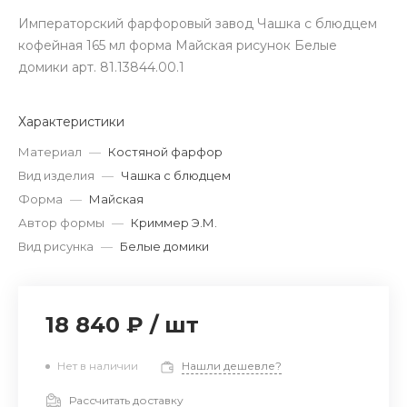
Императорский фарфоровый завод Чашка с блюдцем
кофейная 165 мл форма Майская рисунок Белые
домики арт. 81.13844.00.1
Характеристики
Материал
—
Костяной фарфор
Вид изделия
—
Чашка с блюдцем
Форма
—
Майская
Автор формы
—
Криммер Э.М.
Вид рисунка
—
Белые домики
18 840 ₽
/
шт
Нет в наличии
Нашли дешевле?
Рассчитать доставку