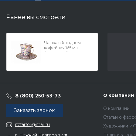
Ранее вы смотрели
Чашка с блюдцем
кофейная 165 мл.,
форма Майская,
рисунок Нежные
пейзажи арт.
81.10504.00.1
О компании
8 (800) 250-53-73
О компании
Заказать звонок
Статьи о фарф
ifzfarfor@mail.ru
Художники И
Политика кон
г. Нижний Новгород, ул.