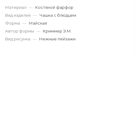
Материал
—
Костяной фарфор
Вид изделия
—
Чашка с блюдцем
Форма
—
Майская
Автор формы
—
Криммер Э.М.
Вид рисунка
—
Нежные пейзажи