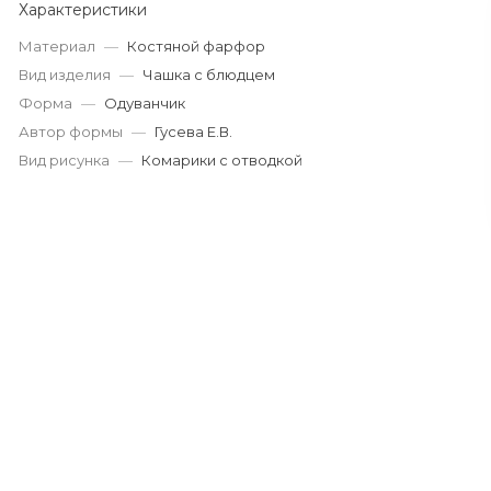
Характеристики
Материал
—
Костяной фарфор
Вид изделия
—
Чашка с блюдцем
Форма
—
Одуванчик
Автор формы
—
Гусева Е.В.
Вид рисунка
—
Комарики с отводкой