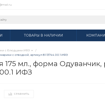
r@mail.ru
И
ТОВАРЫ В НАЛИЧИИ
КОМПАН
ки с блюдцами ИФЗ
/
арики с отводкой, артикул 81.13744.00.1 ИФЗ
 175 мл., форма Одуванчик,
.00.1 ИФЗ
СРАВНИТЬ