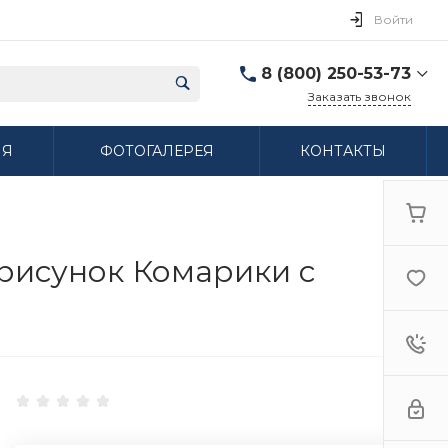
Войти
8 (800) 250-53-73
Заказать звонок
8 (800) 250-53-73
ИЯ
ФОТОГАЛЕРЕЯ
КОНТАКТЫ
г. Нижний Новгород,
ул. Сибирская дом 3
Пн-Пт: 9:00-18:00 Cб:
10:00-15:00 Вс:
Выходной
ifzfarfor@mail.ru
 рисунок Комарики с