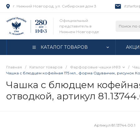
г. Нижний Новгород, ул. Сибирская дом 3
ifzfarfo
Официальный
представитель в
Нижнем Новгороде
КАТАЛОГ ТОВАРОВ
АКЦИ
Главная
/
Каталог товаров
/
Фарфоровые чашки ИФЗ
/
Чаш
Чашка с блюдцем кофейная 175 мл., форма Одуванчик, рисунок Ком
Чашка с блюдцем кофейная
отводкой, артикул 81.13744
Артикул
81.13744.00.1