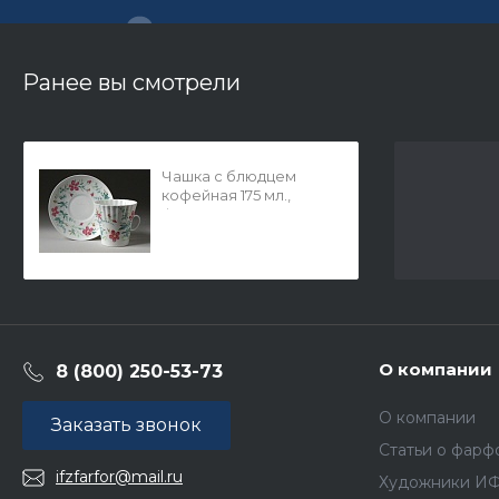
Ранее вы смотрели
Чашка с блюдцем
кофейная 175 мл.,
форма Одуванчик,
рисунок Комарики с
отводкой, артикул
81.13744.00.1
О компании
8 (800) 250-53-73
О компании
Заказать звонок
Статьи о фарф
ifzfarfor@mail.ru
Художники И