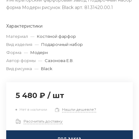
Императорский фарфоровый завод Подарочный набор
форма Модерн рисунок Black арт. 81.31420.00.1
Характеристики
Материал
—
Костяной фарфор
Вид изделия
—
Подарочный набор
Форма
—
Модерн
Автор формы
—
Сазонова Е.В.
Вид рисунка
—
Black
5 480 ₽
/
шт
Нет в наличии
Нашли дешевле?
Рассчитать доставку
ПОД ЗАКАЗ