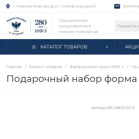
г. Нижний Новгород, ул. Сибирская дом 3
ifzfarfo
Официальный
представитель в
Нижнем Новгороде
КАТАЛОГ ТОВАРОВ
АКЦИ
Главная
/
Каталог товаров
/
Фарфоровые чашки ИФЗ
/
Чаш
Подарочный набор форма М
Артикул
81.24805.00.5