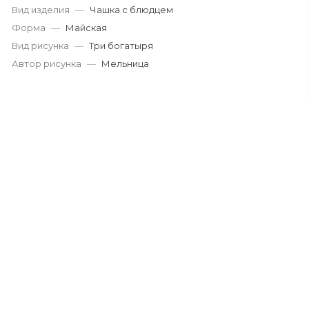
Вид изделия
—
Чашка с блюдцем
Форма
—
Майская
Вид рисунка
—
Три богатыря
Автор рисунка
—
Мельница