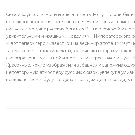
Сила и хрупкость, мощь и элегантность. Могут ли они быть
противоположности притягиваются. Вот и новый совместн
сильных и могучих русских богатырей – персонажей извес
удивительными и изящными изделиями Императорского ф
И вот теперь герои известной на весь мир эпопеи живут н
тарелках, детских комплектах, кофейных наборах и бокал
с изображенными на ней известными персонажами мультф
Красочные, яркие изображения забавных и запоминающих
неповторимую атмосферу русских сказок, увлекут в удив
приключениями, будут радовать каждый день и создадут 