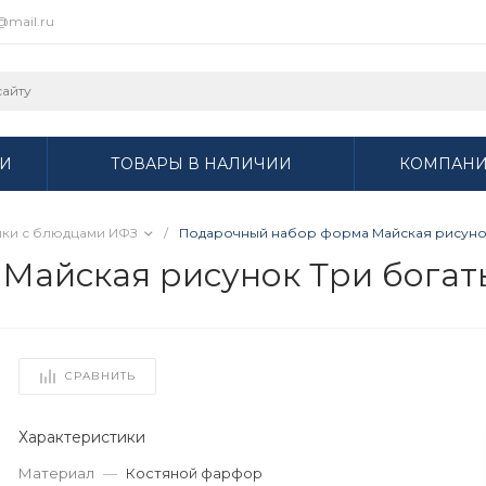
r@mail.ru
И
ТОВАРЫ В НАЛИЧИИ
КОМПАН
ки с блюдцами ИФЗ
/
Подарочный набор форма Майская рисунок 
айская рисунок Три богатыр
СРАВНИТЬ
Характеристики
Материал
—
Костяной фарфор