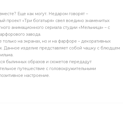
 вместе? Еще как могут. Недаром говорят –
ый проект «Три богатыря» свел воедино знаменитых
тного анимационного сериала студии «Мельница» – с
арфорового завода.
е только на экранах, но и на фарфоре – декоративных
ах. Данное изделие представляет собой чашку с блюдцем
ильма.
ся былинных образов и сюжетов передадут
ительное путешествие с головокружительными
позитивное настроение.