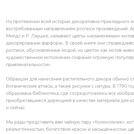
На протяжении всей истории декоративно-прикладного ис
востребованным направлением росписи произведений. Ав
Милдс и Р. Лаушке, называют цветы «незаменимым» мотив
декорировании фарфора». В своей книге они справедливо
росписи, обусловленные модой, но цветок как мотив живо
художественном исполнении сохранил огромную популярн
привлекательности».
Образцом для нанесения растительного декора обычно с
ботанические атласы, а также рисунки с натуры. В 1790
образована библиотека, где сосредоточились все изобраз
приобретавшиеся дирекцией в качестве материала для к
и сейчас.
Мы рады представить вам чайную пару «Колокольчик», ис
реалистичностью, богатством красок и насыщенностью цве