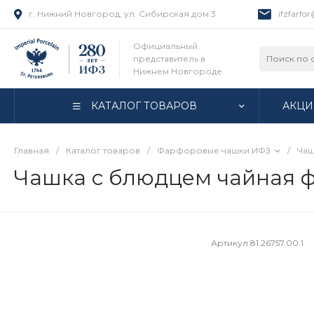
г. Нижний Новгород, ул. Сибирская дом 3
ifzfarfo
Официальный
представитель в
Нижнем Новгороде
КАТАЛОГ ТОВАРОВ
АКЦИ
Главная
/
Каталог товаров
/
Фарфоровые чашки ИФЗ
/
Чаш
Чашка с блюдцем чайная фо
Артикул
81.26757.00.1