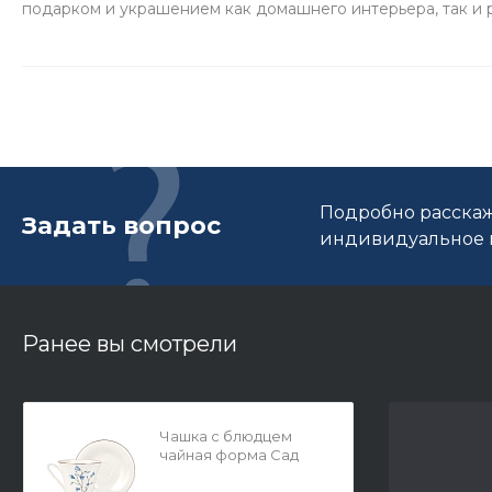
подарком и украшением как домашнего интерьера, так и 
Подробно расскаж
Задать вопрос
индивидуальное п
Ранее вы смотрели
Чашка с блюдцем
чайная форма Сад
рисунок Колокольчик