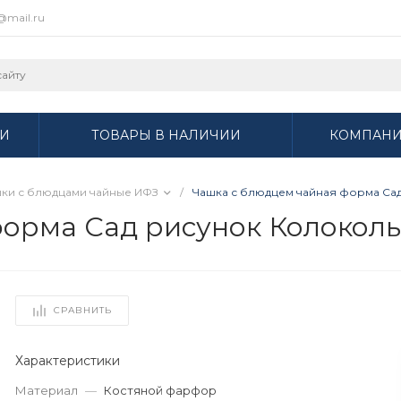
r@mail.ru
И
ТОВАРЫ В НАЛИЧИИ
КОМПАН
ки с блюдцами чайные ИФЗ
/
Чашка с блюдцем чайная форма Сад 
рма Сад рисунок Колокольчи
СРАВНИТЬ
Характеристики
Материал
—
Костяной фарфор