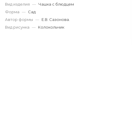
Вид изделия
—
Чашка с блюдцем
Форма
—
Сад
Автор формы
—
Е.В. Сазонова.
Вид рисунка
—
Колокольчик