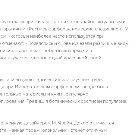
кусства флористика остается чрезвычайно актуальным и
торы книги «Роспись фарфора», немецкие специалисты М.
ом, «который наиболее часто используется при
 отмечают: «Появлялись и снова исчезали различные виды
писи остался в разнообразных формах и в
ость уже вследствие одной красочной своей
лужили энциклопедические или научные труды,
 году при Императорском фарфоровом заводе была
ительные материалы и книги, регулярно
опирования. Традиция ботанических росписей популярна
полненную дизайнером М. Явейн. Декор отличается
та. Чайная пара «Колокольчик» станет отличным