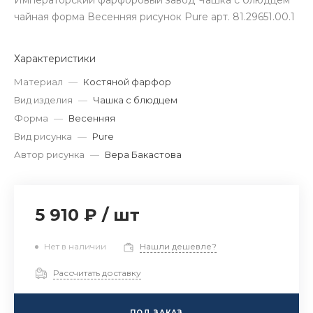
Императорский фарфоровый завод Чашка с блюдцем
чайная форма Весенняя рисунок Pure арт. 81.29651.00.1
Характеристики
Материал
—
Костяной фарфор
Вид изделия
—
Чашка с блюдцем
Форма
—
Весенняя
Вид рисунка
—
Pure
Автор рисунка
—
Вера Бакастова
5 910 ₽
/
шт
Нет в наличии
Нашли дешевле?
Рассчитать доставку
ПОД ЗАКАЗ