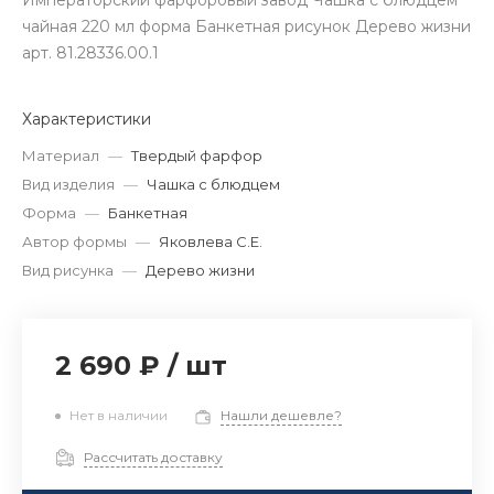
Императорский фарфоровый завод Чашка с блюдцем
чайная 220 мл форма Банкетная рисунок Дерево жизни
арт. 81.28336.00.1
Характеристики
Материал
—
Твердый фарфор
Вид изделия
—
Чашка с блюдцем
Форма
—
Банкетная
Автор формы
—
Яковлева С.Е.
Вид рисунка
—
Дерево жизни
2 690 ₽
/
шт
Нет в наличии
Нашли дешевле?
Рассчитать доставку