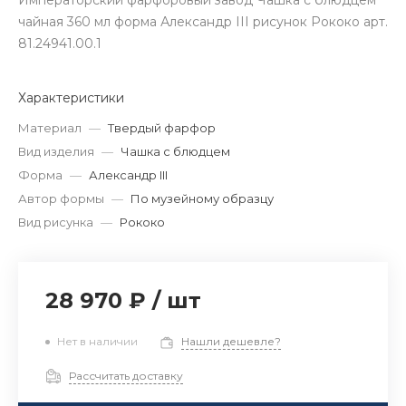
Императорский фарфоровый завод Чашка с блюдцем
чайная 360 мл форма Александр III рисунок Рококо арт.
81.24941.00.1
Характеристики
Материал
—
Твердый фарфор
Вид изделия
—
Чашка с блюдцем
Форма
—
Александр III
Автор формы
—
По музейному образцу
Вид рисунка
—
Рококо
28 970 ₽
/
шт
Нет в наличии
Нашли дешевле?
Рассчитать доставку