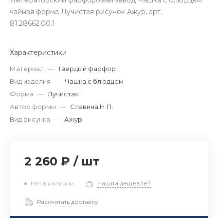
Императорский фарфоровый завод Чашка с блюдцем
чайная форма Лучистая рисунок Ажур, арт.
81.28662.00.1
Характеристики
Материал
—
Твердый фарфор
Вид изделия
—
Чашка с блюдцем
Форма
—
Лучистая
Автор формы
—
Славина Н.П.
Вид рисунка
—
Ажур
2 260 ₽
/
шт
Нет в наличии
Нашли дешевле?
Рассчитать доставку