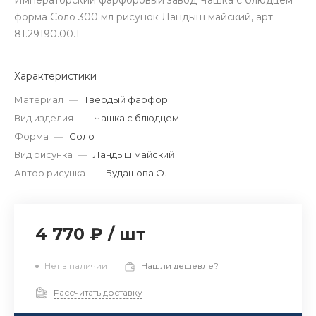
Императорский фарфоровый завод Чашка с блюдцем
форма Соло 300 мл рисунок Ландыш майский, арт.
81.29190.00.1
Характеристики
Материал
—
Твердый фарфор
Вид изделия
—
Чашка с блюдцем
Форма
—
Соло
Вид рисунка
—
Ландыш майский
Автор рисунка
—
Будашова О.
4 770 ₽
/
шт
Нет в наличии
Нашли дешевле?
Рассчитать доставку