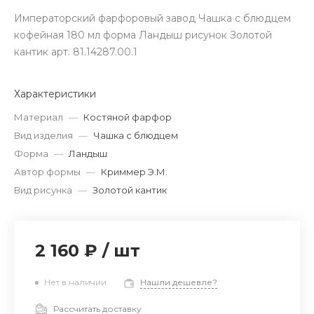
Императорский фарфоровый завод Чашка с блюдцем
кофейная 180 мл форма Ландыш рисунок Золотой
кантик арт. 81.14287.00.1
Характеристики
Материал
—
Костяной фарфор
Вид изделия
—
Чашка с блюдцем
Форма
—
Ландыш
Автор формы
—
Криммер Э.М.
Вид рисунка
—
Золотой кантик
2 160 ₽
/
шт
Нет в наличии
Нашли дешевле?
Рассчитать доставку