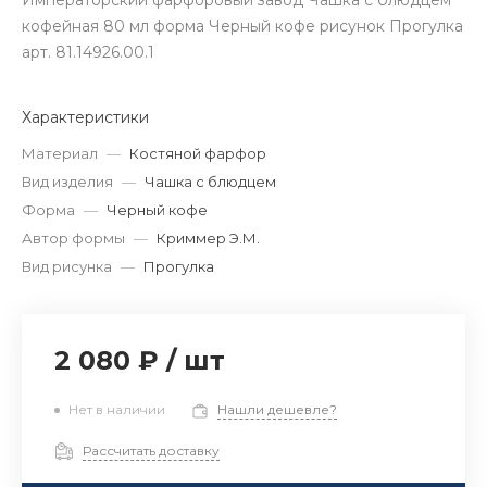
Императорский фарфоровый завод Чашка с блюдцем
кофейная 80 мл форма Черный кофе рисунок Прогулка
арт. 81.14926.00.1
Характеристики
Материал
—
Костяной фарфор
Вид изделия
—
Чашка с блюдцем
Форма
—
Черный кофе
Автор формы
—
Криммер Э.М.
Вид рисунка
—
Прогулка
2 080 ₽
/
шт
Нет в наличии
Нашли дешевле?
Рассчитать доставку