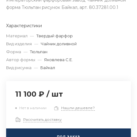
Императорский фарфоровый завод Чайник доливной
форма Тюльпан рисунок Байкал, арт. 80.37281.00.1
Характеристики
Материал
—
Твердый фарфор
Вид изделия
—
Чайник доливной
Форма
—
Тюльпан
Автор формы
—
Яковлева С.Е.
Вид рисунка
—
Байкал
11 100 ₽
/
шт
Нет в наличии
Нашли дешевле?
Рассчитать доставку
ПОД ЗАКАЗ