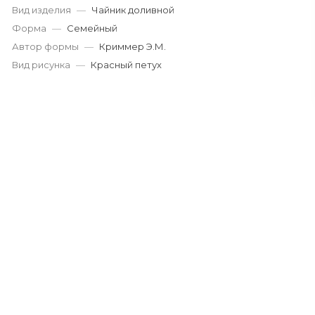
Вид изделия
—
Чайник доливной
Форма
—
Семейный
Автор формы
—
Криммер Э.М.
Вид рисунка
—
Красный петух