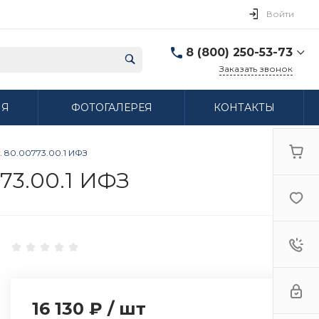
Войти
8 (800) 250-53-73
Заказать звонок
8 (800) 250-53-73
ИЯ
ФОТОГАЛЕРЕЯ
КОНТАКТЫ
г. Нижний Новгород,
ул. Сибирская дом 3
Пн-Пт: 9:00-18:00 Cб:
10:00-15:00 Вс:
 80.00773.00.1 ИФЗ
Выходной
ifzfarfor@mail.ru
73.00.1 ИФЗ
16 130 ₽
/
шт