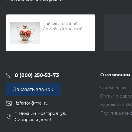
Чайник доливной
Семейный Красный
петух арт.
80.00773.00.1
О компании
8 (800) 250-53-73
О компании
Заказать звонок
Статьи о фарф
ifzfarfor@mail.ru
Художники И
Политика кон
г. Нижний Новгород, ул.
Сибирская дом 3