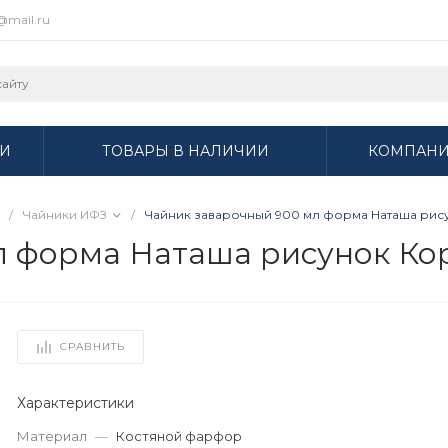
r@mail.ru
И
ТОВАРЫ В НАЛИЧИИ
КОМПАН
/
Чайники ИФЗ
/
Чайник заварочный 900 мл форма Наташа рисун
 форма Наташа рисунок Кора
СРАВНИТЬ
Характеристики
Материал
—
Костяной фарфор