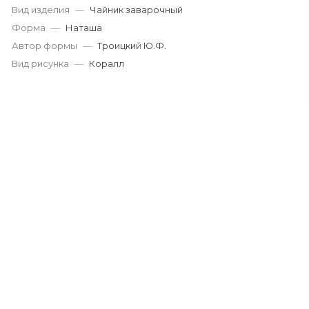
Вид изделия
—
Чайник заварочный
Форма
—
Наташа
Автор формы
—
Троицкий Ю.Ф.
Вид рисунка
—
Коралл