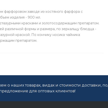
ом фарфоровом заводе из костяного фарфора с
бъем изделия - 900 мл.
дглазурными красками и золотосодержащим препаратом.
ей различной формы и размера, по зеркальцу блюдца -
азурной краской. По кончику носика чайника
ержащим препаратом.
ем о наших товарах, видах и стоимости доставки, п
редложение для оптовых клиентов!